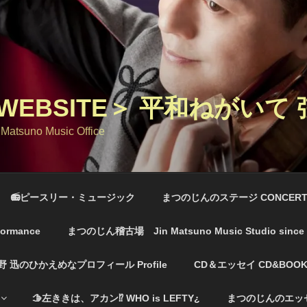
EBSITE＞ 平和ねがいて
 Matsuno Music Office
📻ピースリー・ミュージック
まつのじんのステージ CONCERT
ormance
まつのじん稽古場 Jin Matsuno Music Studio sinc
野 迅のひかえめなプロフィール Profile
CD＆エッセイ CD&BOOK
🫱左ききは、アカン⁉️ WHO is LEFTY¿
まつのじんのエッセイ