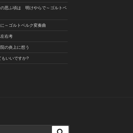
もの思ふ頃は 明けやらで～ゴルトベ
めに～ゴルトベルク変奏曲
の左右考
寺院の炎上に想う
てもいいですか?
検