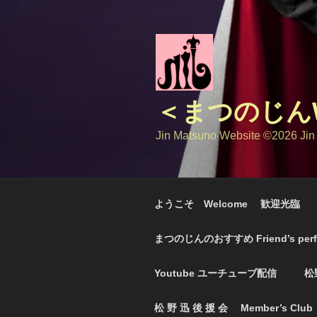
コ
ン
テ
ン
ツ
へ
＜まつのじんW
ス
キ
Jin Matsuno Website ©️2026 Jin
ッ
プ
ようこそ Welcome 歓迎光臨
まつのじんのおすすめ Friend’s perf
Youtube ユーチューブ配信
松
松 野 迅 後 援 会 Member’s Club