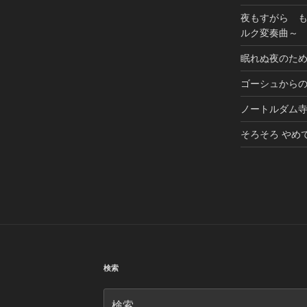
夜もすがら 
ルク変奏曲～
眠れぬ夜のた
ゴーシュから
ノートルダム
そろそろ やめ
検索
検