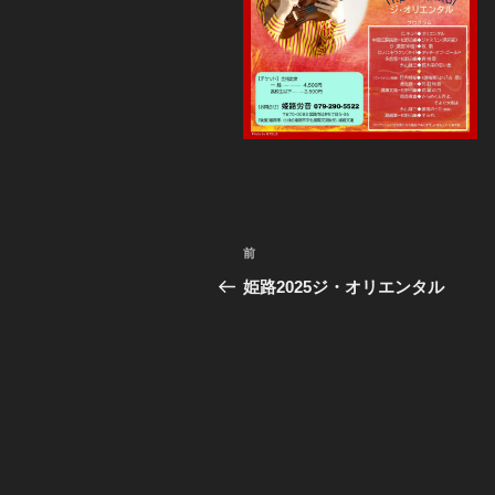
投
前
前
稿
の
姫路2025ジ・オリエンタル
投
ナ
稿
ビ
ゲ
ー
シ