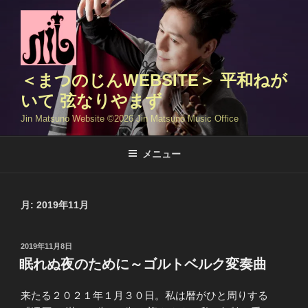
コ
ン
テ
ン
ツ
＜まつのじんWEBSITE＞ 平和ねが
へ
いて 弦なりやまず
ス
Jin Matsuno Website ©️2026 Jin Matsuno Music Office
キ
ッ
メニュー
プ
月:
2019年11月
投
2019年11月8日
稿
眠れぬ夜のために～ゴルトベルク変奏曲
日:
来たる２０２１年１月３０日。私は暦がひと周りする