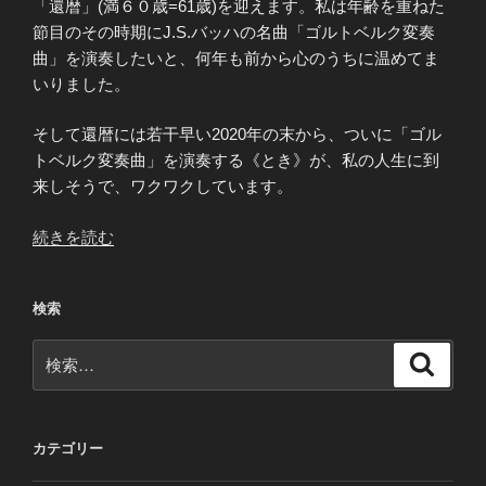
「還暦」(満６０歳=61歳)を迎えます。私は年齢を重ねた
節目のその時期にJ.S.バッハの名曲「ゴルトベルク変奏
曲」を演奏したいと、何年も前から心のうちに温めてま
いりました。
そして還暦には若干早い2020年の末から、ついに「ゴル
トベルク変奏曲」を演奏する《とき》が、私の人生に到
来しそうで、ワクワクしています。
“眠
続きを読む
れ
ぬ
検索
夜
の
検
検
た
索
索:
め
に
～
カテゴリー
ゴ