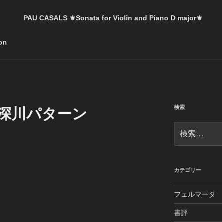
。
PAU CASALS ⚜️Sonata for Violin and Piano D major⚜️
on
検索
シ深川パターン
検
索:
カテゴリー
フェルマータ
書評