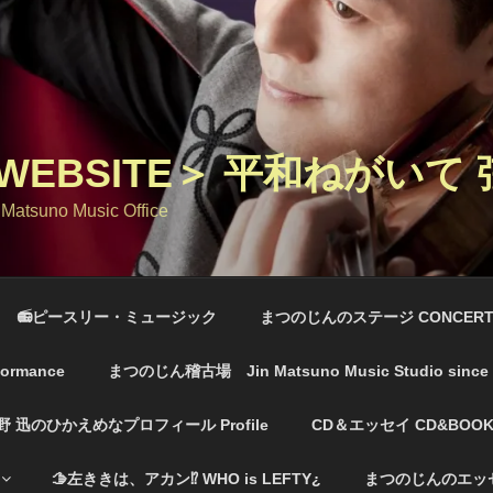
EBSITE＞ 平和ねがいて
 Matsuno Music Office
📻ピースリー・ミュージック
まつのじんのステージ CONCERT
ormance
まつのじん稽古場 Jin Matsuno Music Studio sinc
野 迅のひかえめなプロフィール Profile
CD＆エッセイ CD&BOOK
🫱左ききは、アカン⁉️ WHO is LEFTY¿
まつのじんのエッセイ