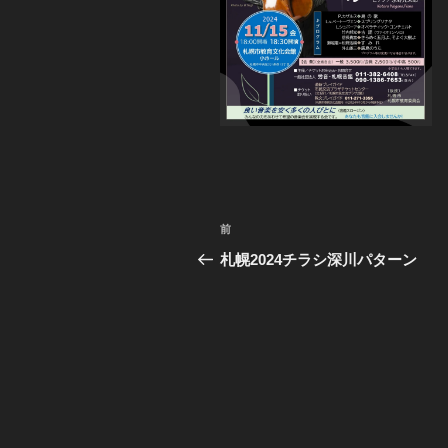
投
前
前
稿
の
札幌2024チラシ深川パターン
投
ナ
稿
ビ
ゲ
ー
シ