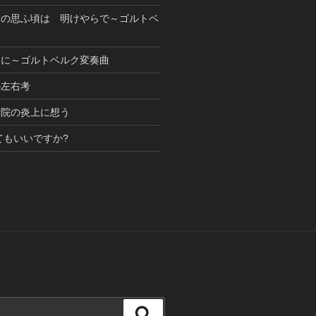
もの思ふ頃は 明けやらで～ゴルトベ
めに～ゴルトベルク変奏曲
の左右考
寺院の炎上に想う
てもいいですか?
検