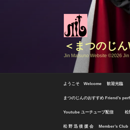
コ
ン
テ
ン
ツ
へ
＜まつのじんW
ス
キ
Jin Matsuno Website ©️2026 Jin
ッ
プ
ようこそ Welcome 歓迎光臨
まつのじんのおすすめ Friend’s perf
Youtube ユーチューブ配信
松
松 野 迅 後 援 会 Member’s Club