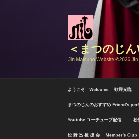
コ
ン
テ
ン
ツ
へ
＜まつのじんW
ス
キ
Jin Matsuno Website ©️2026 Jin
ッ
プ
ようこそ Welcome 歓迎光臨
まつのじんのおすすめ Friend’s perf
Youtube ユーチューブ配信
松
松 野 迅 後 援 会 Member’s Club