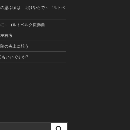
もの思ふ頃は 明けやらで～ゴルトベ
めに～ゴルトベルク変奏曲
の左右考
寺院の炎上に想う
てもいいですか?
検