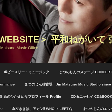
EBSITE＞ 平和ねがいて
 Matsuno Music Office
📻ピースリー・ミュージック
まつのじんのステージ CONCERT
ormance
まつのじん稽古場 Jin Matsuno Music Studio sinc
野 迅のひかえめなプロフィール Profile
CD＆エッセイ CD&BOOK
🫱左ききは、アカン⁉️ WHO is LEFTY¿
まつのじんのエッセイ