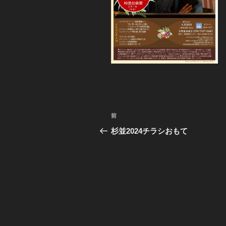
投
前
前
稿
の
杉並2024チラシおもて
投
ナ
稿
ビ
ゲ
ー
シ