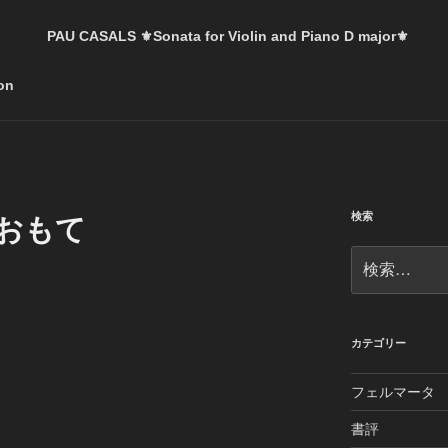
。
PAU CASALS ⚜️Sonata for Violin and Piano D major⚜️
on
検索
シおもて
検
索:
カテゴリー
フェルマータ
書評