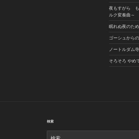
夜もすがら 
ルク変奏曲～
眠れぬ夜のた
ゴーシュから
ノートルダム
そろそろ やめ
検索
検