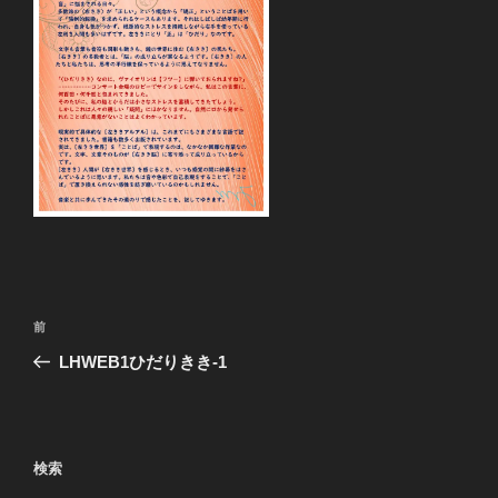
投
前
前
稿
の
LHWEB1ひだりきき-1
ナ
投
ビ
稿
ゲ
ー
検索