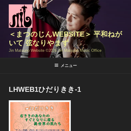
コ
ン
テ
ン
ツ
＜まつのじんWEBSITE＞ 平和ねが
へ
いて 弦なりやまず
ス
Jin Matsuno Website ©️2026 Jin Matsuno Music Office
キ
ッ
メニュー
プ
LHWEB1ひだりきき-1