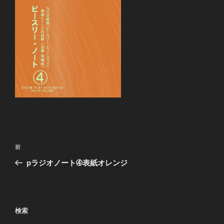
投
前
前
稿
の
pラジオノート➃表紙オレンジ
ナ
投
ビ
稿
ゲ
ー
検索