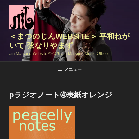
コ
ン
テ
ン
ツ
＜まつのじんWEBSITE＞ 平和ねが
へ
いて 弦なりやまず
ス
Jin Matsuno Website ©️2026 Jin Matsuno Music Office
キ
ッ
メニュー
プ
pラジオノート➃表紙オレンジ