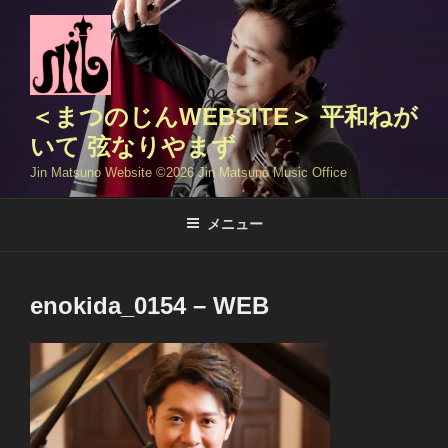
コ
ン
テ
ン
ツ
＜まつのじんWEBSITE＞ 平和ねが
へ
いて 弦なりやまず
ス
Jin Matsuno Website ©️2026 Jin Matsuno Music Office
キ
ッ
メニュー
プ
enokida_0154 – WEB