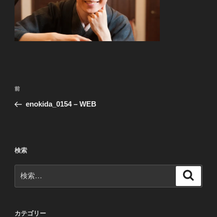
投
前
前
稿
の
enokida_0154 – WEB
ナ
投
ビ
稿
ゲ
ー
検索
シ
検
検
ョ
索
索:
ン
カテゴリー